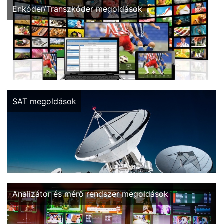
Broadcast/HVQ/Dense Enkóder és Transzkóder megoldások...
Enkóder/Transzkóder megoldások
Műholdas jel vételi, elosztási és feldolgozási megoldások...
SAT megoldások
Professzionális DVB/ASI és IP jelfolyam analizátor megoldások...
Analizátor és mérő rendszer megoldások