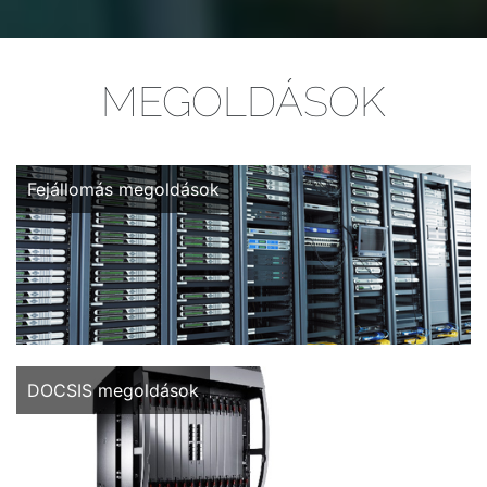
MEGOLDÁSOK
Különböző funkcionalitással és komplexitással rendelkező
Fejállomás megoldások
tartalombegyűjtő, tartalomkijátszó és mindkét funkciót
tartalmazó fejállomás megoldások...
Centralizált vagy elosztott (Euro)DOCSIS 3.0/3.1 megoldások...
DOCSIS megoldások