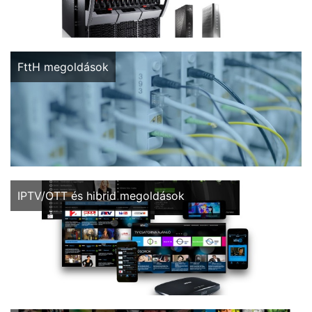
FttH megoldások a GPON-tól a 10GEPON-ig...
FttH megoldások
Centralizált egyedileg testre szabott IPTV/OTT és hibrid
IPTV/OTT és hibrid megoldások
megoldások...