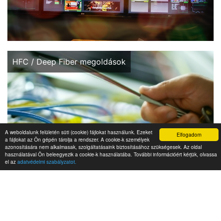
Központi és hálózati, aktív/passzív elemek...
HFC / Deep Fiber megoldások
A weboldalunk felületén süti (cookie) fájlokat használunk. Ezeket
Elfogadom
a fájlokat az Ön gépén tárolja a rendszer. A cookie-k személyek
azonosítására nem alkalmasak, szolgáltatásaink biztosításához szükségesek. Az oldal
használatával Ön beleegyezik a cookie-k használatába. További információért kérjük, olvassa
el az
adatvédelmi szabályzatot.
IP jelfolyam