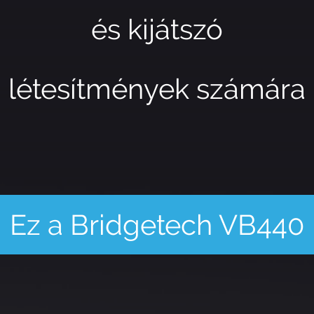
és kijátszó
létesítmények számára
Ez a Bridgetech VB440