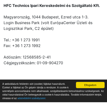
HFC Technics Ipari Kereskedelmi és Szolgáltató Kft.
Magyarország, 1044 Budapest, Ezred utca 1-3.
Login Business Park (volt EurópaCenter Üzleti és
Logisztikai Park, C2 épület)
Tel.: +36 1 273 1991
Fax: +36 1 273 1992
Adószám: 12568585-2-41
Cégjegyzékszám: 01-09-904270
Ügyvezető igazgató: Georgieff Zsolt
A weboldalunk felületén süti (cookie) fájlokat használunk.
Elfogadom
Műszaki vezető:Tamás Gergely Péter
Ezeket a fájlokat az Ön gépén tárolja a rendszer. A cookie-k
személyek azonosítására nem alkalmasak, szolgáltatásaink biztosításához szükségesek. Az
Irodavezető: Sárkány Emőke
oldal használatával Ön beleegyezik a cookie-k használatába. További információért kérjük,
olvassa el az
adatvédelmi szabályzatot.