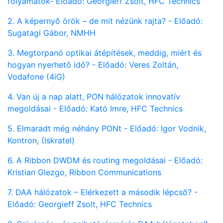
folyamatok- Előadó: Georgieff Zsolt, HFC Technics
2. A képernyő örök – de mit nézünk rajta? - Előadó:
Sugatagi Gábor, NMHH
3. Megtorpanó optikai átépítések, meddig, miért és
hogyan nyerhető idő? - Előadó: Veres Zoltán,
Vodafone (4iG)
4. Van új a nap alatt, PON hálózatok innovatív
megoldásai - Előadó: Kató Imre, HFC Technics
5. Elmaradt még néhány PONt - Előadó: Igor Vodnik,
Kontron, (Iskratel)
6. A Ribbon DWDM és routing megoldásai - Előadó:
Kristian Glezgo, Ribbon Communications
7. DAA hálózatok – Elérkezett a második lépcső? -
Előadó: Georgieff Zsolt, HFC Technics