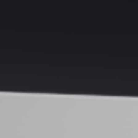
nagysebességű,
biztonságos
broadcaster platfor