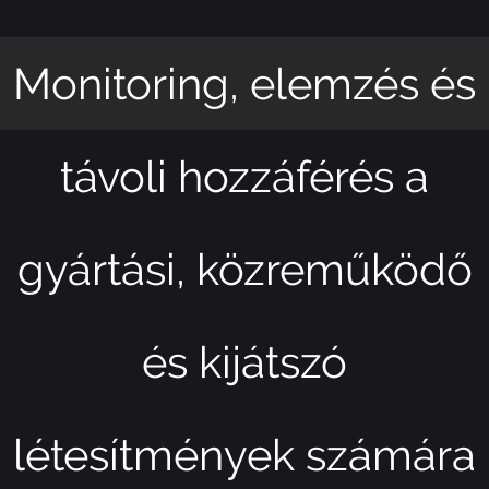
és
Megérkezett az Appe
X5
dő
ra