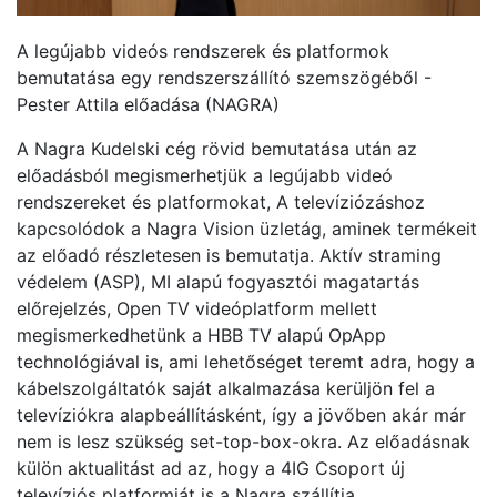
A legújabb videós rendszerek és platformok
bemutatása egy rendszerszállító szemszögéből -
Pester Attila előadása (NAGRA)
A Nagra Kudelski cég rövid bemutatása után az
előadásból megismerhetjük a legújabb videó
rendszereket és platformokat, A televíziózáshoz
kapcsolódok a Nagra Vision üzletág, aminek termékeit
az előadó részletesen is bemutatja. Aktív straming
védelem (ASP), MI alapú fogyasztói magatartás
előrejelzés, Open TV videóplatform mellett
megismerkedhetünk a HBB TV alapú OpApp
technológiával is, ami lehetőséget teremt adra, hogy a
kábelszolgáltatók saját alkalmazása kerüljön fel a
televíziókra alapbeállításként, így a jövőben akár már
nem is lesz szükség set-top-box-okra. Az előadásnak
külön aktualitást ad az, hogy a 4IG Csoport új
televíziós platformját is a Nagra szállítja.