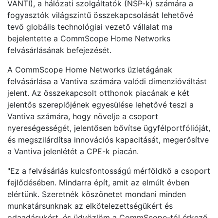
VANTI), a hálózati szolgáltatók (NSP-k) számára a
fogyasztók világszintű összekapcsolását lehetővé
tevő globális technológiai vezető vállalat ma
bejelentette a CommScope Home Networks
felvásárlásának befejezését.
A CommScope Home Networks üzletágának
felvásárlása a Vantiva számára valódi dimenzióváltást
jelent. Az összekapcsolt otthonok piacának e két
jelentős szereplőjének egyesülése lehetővé teszi a
Vantiva számára, hogy növelje a csoport
nyereségességét, jelentősen bővítse ügyfélportfólióját,
és megszilárdítsa innovációs kapacitását, megerősítve
a Vantiva jelenlétét a CPE-k piacán.
"Ez a felvásárlás kulcsfontosságú mérföldkő a csoport
fejlődésében. Mindarra épít, amit az elmúlt évben
elértünk. Szeretnék köszönetet mondani minden
munkatársunknak az elkötelezettségükért és
odaadásukért, és üdvözlöm a CommScope-tól érkező