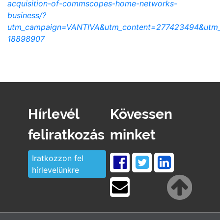
acquisition-of-commscopes-home-networks-
business/?
utm_campaign=VANTIVA&utm_content=277423494&utm_m
18898907
Hírlevél
Kövessen
feliratkozás
minket
Iratkozzon fel
hírlevelünkre