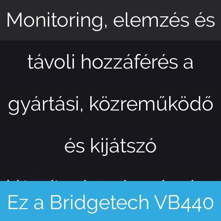
Monitoring, elemzés és
távoli hozzáférés a
gyártási, közreműködő
és kijátszó
létesítmények számára
Ez a Bridgetech VB440