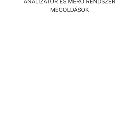
ANALIZÁTOR ÉS MÉRŐ RENDSZER
MEGOLDÁSOK
IP jelek monitorozását és mély analízisét végző
rendszerek