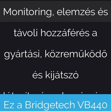
Monitoring, elemzés és
távoli hozzáférés a
gyártási, közreműködő
és kijátszó
létesítmények számára
Ez a Bridgetech VB440