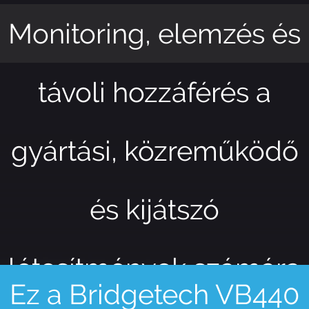
Monitoring, elemzés és
távoli hozzáférés a
gyártási, közreműködő
és kijátszó
létesítmények számára
Ez a Bridgetech VB440