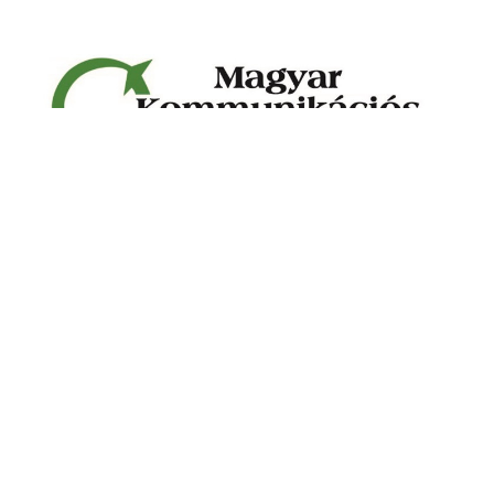
Magyar Kommunikációs Szövetség tavaszi közgyűlése
és szakmai napja
2023. május 14 - 16.
Hunguest Hotel Pelion
Tapolca, Köztársaság tér 10, 8300