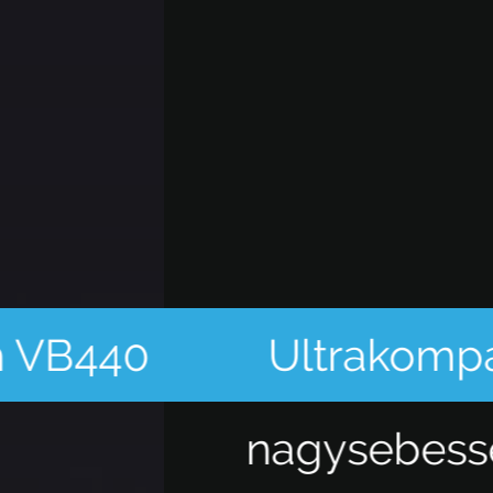
Ultrakompakt,
nagysebességű,