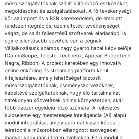
műsorszolgáltatóknak szállít különböző eszközöket,
megoldásokat és szolgáltatásokat. A fő tevékenységi
kör az import és a B2B kereskedelem, de emellett
rendszerintegrációs, üzemeltetési tevékenységet
végez, de saját fejlesztésű szoftverek eladásából is
egyre jelentősebb bevétele van a cégnek.
Vállalkozásunk számos nagy gyártó hazai képviselője
(CommScope, Teleste, Technetix, Appear, BridgeTech,
Nagra, Ribbon) A projekt keretében egy innovatív
online enkóding és streaming platform kerül
kifejlesztésre, amely lehetőséget biztosít
műsorszolgáltatóknak, eseményszervezőknek,
kábeltévé szolgáltatóknak, hogy élő tartalmaikat
hatékonyan közvetítsék online környezetben, akár
több tízezer egyidejű néző számára. A fejlesztés
kulcseleme egy mesterséges intelligencia (AI) alapú
modul integrálása, amely automatikusan képes
leiratozni a műsorokban elhangzott szövegeket
magyar vagy más idegen nyelveken. Ez a modul a