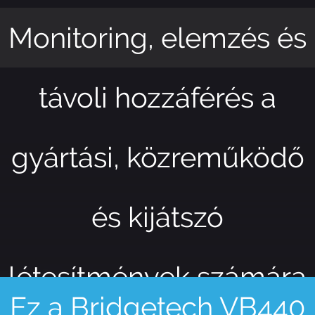
Monitoring, elemzés és
távoli hozzáférés a
gyártási, közreműködő
és kijátszó
létesítmények számára
Ez a Bridgetech VB440