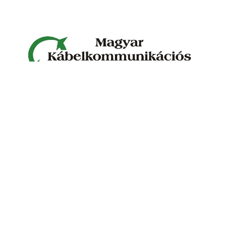
Magyar Kábelkommunikációs Szövetség tavaszi
közgyűlés és szakmai napja
Helyszín és időpont
2019. május 19-21.
Hotel Karos Spa****
Zalakaros, Alma u. 1, 8749