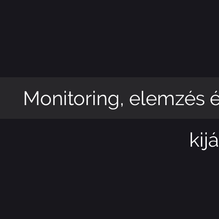
Monitoring, elemzés és t
kiját