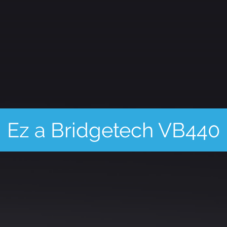
z a Bridgetech VB440