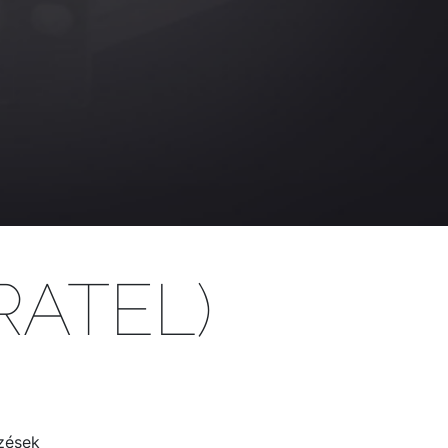
RATEL)
zések