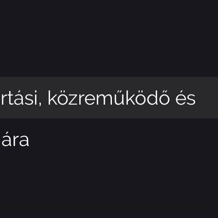
ási, közreműködő és
a