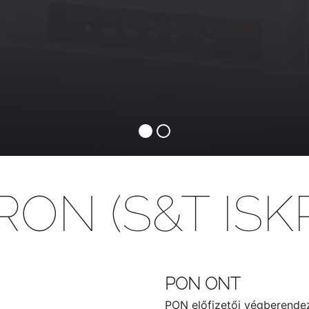
ON (S&T ISK
PON ONT
PON előfizetői végberende