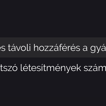
ávoli hozzáférés a gyárt
szó létesítmények számár