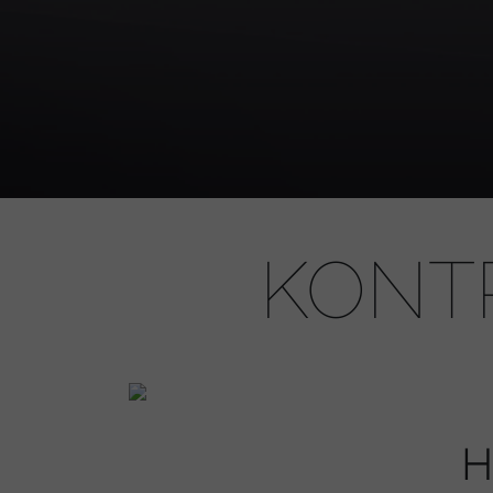
KONTR
H