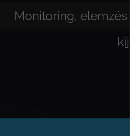
Monitoring, elemzés é
kij