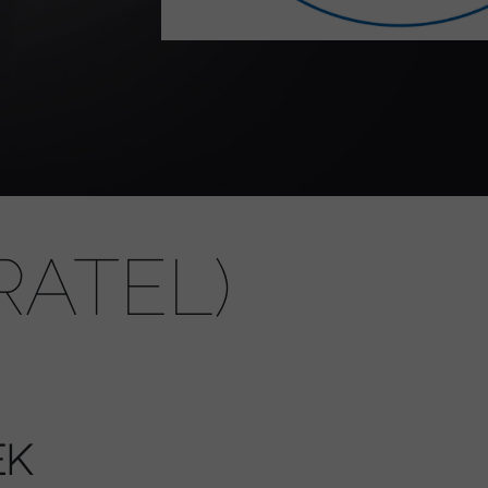
RATEL)
EK