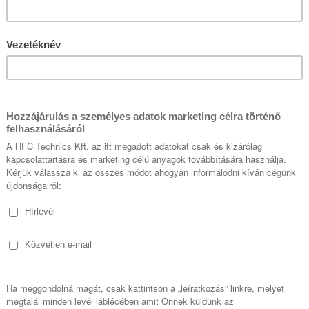
s távoli hozzáférés a gy
átszó létesítmények szá
Ez a Bridgetech VB440