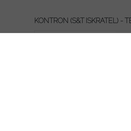
KONTRON (S&T ISKRATEL) -
PO
PON 
PO
PON 
Ott