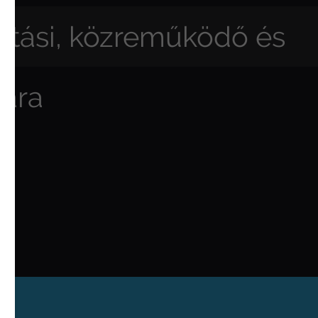
ártási, közreműködő és
mára