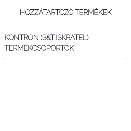
HOZZÁTARTOZÓ TERMÉKEK
KONTRON (S&T ISKRATEL) -
TERMÉKCSOPORTOK
PON OLT
PON központi OLT eszközök
PON ONT
PON előfizetői végberendezések