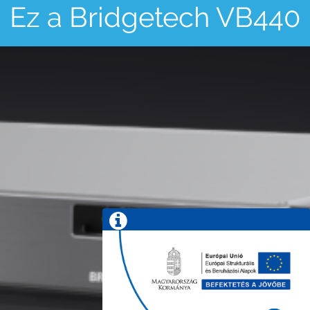
Ez a Bridgetech VB440