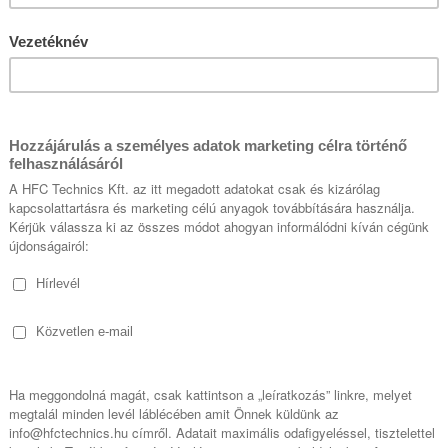
s távoli hozzáférés a gy
átszó létesítmények szá
Ez a Bridgetech VB440