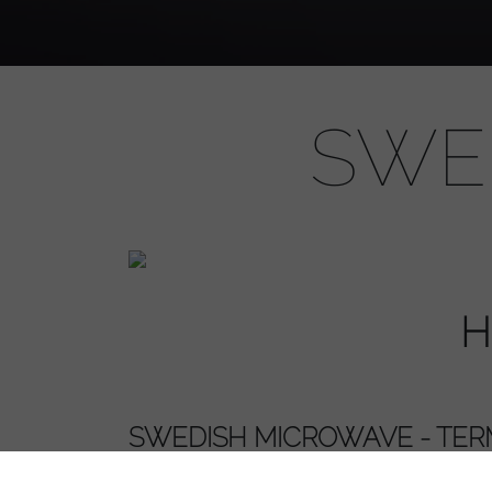
SWE
H
SWEDISH MICROWAVE - TE