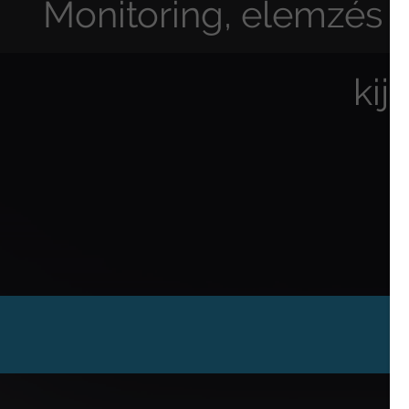
Monitoring, elemzés é
kij