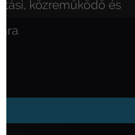
ártási, közreműködő és
mára