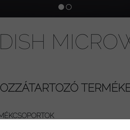
DISH MICRO
OZZÁTARTOZÓ TERMÉK
RMÉKCSOPORTOK