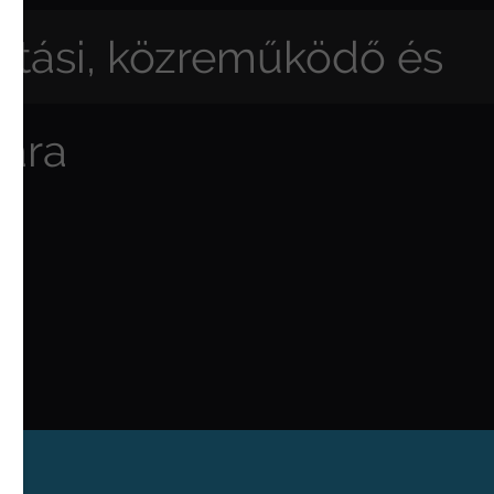
ártási, közreműködő és
mára