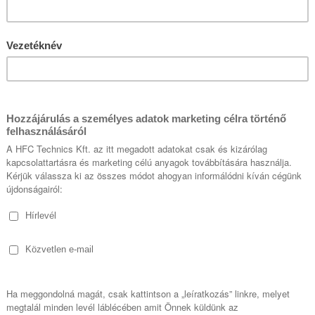
s távoli hozzáférés a gy
átszó létesítmények szá
Ez a Bridgetech VB440