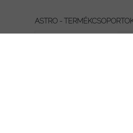
ASTRO - TERMÉKCSOPORTO
U s
Komp
Opt
Opti
Opt