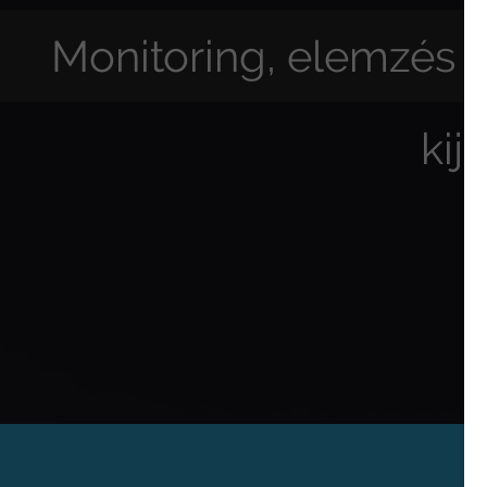
Monitoring, elemzés é
kij