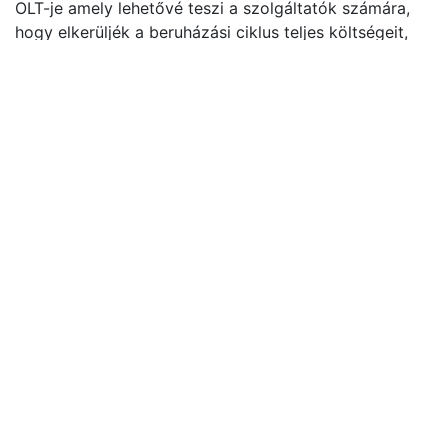
OLT-je amely lehetővé teszi a szolgáltatók számára,
hogy elkerüljék a beruházási ciklus teljes költségeit,
amikor hálózatukat átalakítják a szoftver vezérelt
(SDN - Software Defined Network), következő
generációs hozzáférés felé. Az univerzális, virtualizált
XGS-PON OLT megkönnyíti a meglévő központi
infrastruktúra költséghatékony virtualizálását, mielőtt
az üzemeltetők áttérnek a teljesen virtualizált NGPON
biztonságos bevezetésére.
Termék jellemzők:
Kompakt méret, 1U XGS-PON OLT
8 XGS-PON OLT interfész akár 1:512 osztás
aránnyal
Dual nature: integrated OLT vagy disaggregated
pOLT
Teljes CORD®- és vOLTHA-kompatibilitás
Nem szükséges HW upgrade a virtualizáláshoz