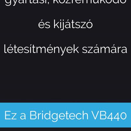
és kijátszó
létesítmények számára
Ez a Bridgetech VB440