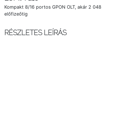
Kompakt 8/16 portos GPON OLT, akár 2 048
előfizeőtig
RÉSZLETES LEÍRÁS
1RU kompakt kivitel
ITU-T szabványnak megfelelő 16 GPON OLT
interface
Szabványnak megfelelő OMCI ONT
menedzsment
Akár 1:128 osztás arány
TR-101 és TR-156 támogatás
SDN-képes architektúra
Felhasználó barát CLI – könnyű
konfigurálhatóság, service profilok használata a
tömeges műveletekhez
Kültéri szekrényben való használat esetén, ajtó
nyitás / tápellátás / egyéb programozható