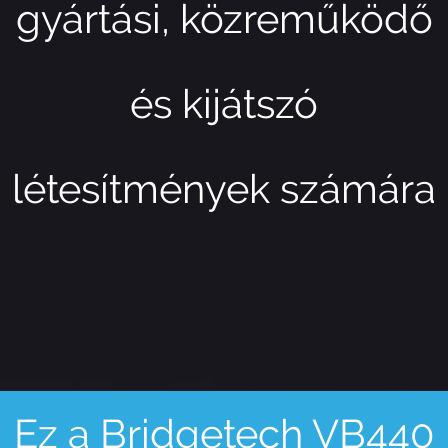
gyártási, közreműködő
és kijátszó
létesítmények számára
Ez a Bridgetech VB440