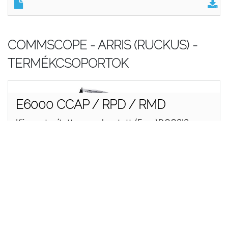
COMMSCOPE - ARRIS (RUCKUS) -
TERMÉKCSOPORTOK
E6000 CCAP / RPD / RMD
Központosított vagy elosztott (Euro)DOCSIS
3.0/3.1 CCAP központ és RxD (RPD,RMD)
ME-7000
Nagy sűrűségű moduláris multi-video formátumú
enkóder, transzkóder platform