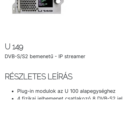
U 149
DVB-S/S2 bemenetű - IP streamer
RÉSZLETES LEÍRÁS
Plug-in modulok az U 100 alapegységhez
4 fizikai jelbemenet csatlakozó 8 DVB-S2 jel
feldolgozására IP multicast csoportokba;
8
MPTS, 504 SPTS (SPTS licenc)
APSK támogatás
Legfeljebb 24 stream egységenként
Tunerek DiSEqC vezérléssel