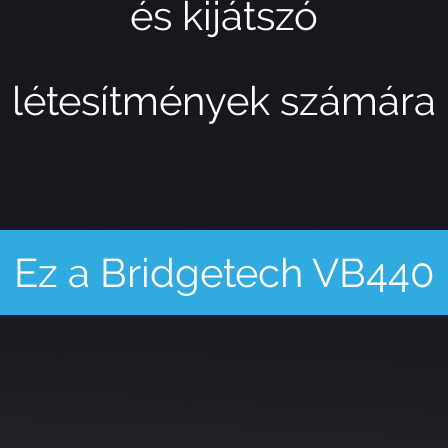
és kijátszó
létesítmények számára
Ez a Bridgetech VB440