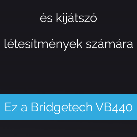
és kijátszó
létesítmények számára
Ez a Bridgetech VB440